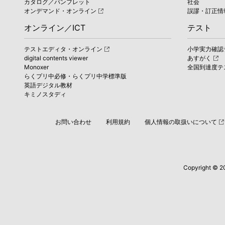
カタログ／パンフレット
社会
オンデマンド・オンライン
誤謬・訂正情
オンライン／ICT
テスト
テストエディタ・オンライン
小学実力確認
digital contents viewer
あすがく
Monoxer
全国到達度テ
らくプリ中必修・らくプリ中学標準版
英語デジタル教材
キミノスタディ
お問い合わせ
利用規約
個人情報の取扱いについて
Copyright © 201