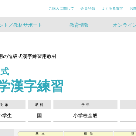
ご購入に関して
会員登録
よくある質問
お
ント／教材サポート
教育情報
オンライン
用の進級式漢字練習用教材
級式
学漢字練習
対 象
教 科
学 年
小学生
国
小学校全般
基 本
標 準
発