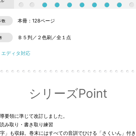
ベル
本冊：128ページ
ジ数
Ｂ５判／２色刷／全１点
考
トエディタ対応
シリーズPoint
指導要領に準じて改訂しました。
読み取り・書き取り練習
字」も収録。巻末にはすべての音訓でひける「さくいん」付き