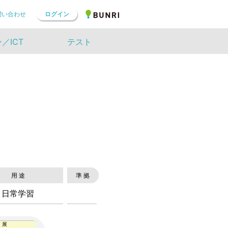
問い合わせ
ログイン
／ICT
テスト
用 途
準 拠
日常学習
 展