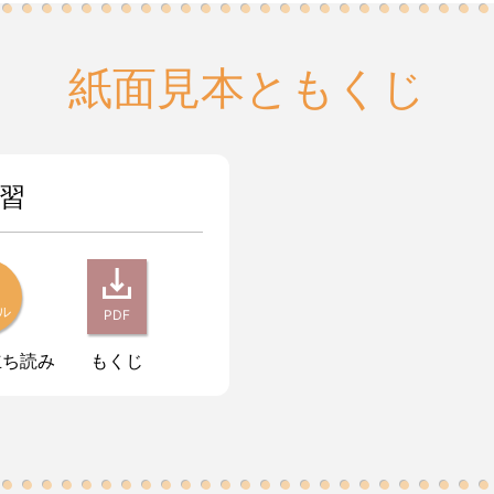
紙面見本ともくじ
練習
ル
PDF
立ち読み
もくじ