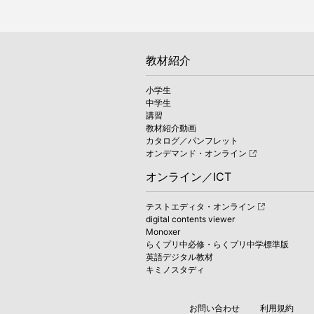
教材紹介
小学生
中学生
講習
教材紹介動画
カタログ／パンフレット
オンデマンド・オンライン
オンライン／ICT
テストエディタ・オンライン
digital contents viewer
Monoxer
らくプリ中必修・らくプリ中学標準版
英語デジタル教材
キミノスタディ
お問い合わせ
利用規約