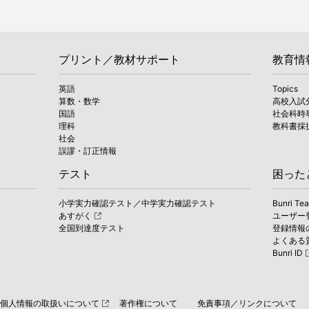
プリント／教材サポート
教育情
英語
Topics
算数・数学
高校入試
国語
社会科時
理科
教科書採
社会
誤謬・訂正情報
テスト
困った
小学実力確認テスト／中学実力確認テスト
Bunri Te
あすがく
ユーザー
全国到達度テスト
登録情報
よくある質問
Bunri ID
個人情報の取扱いについて
著作権について
免責事項／リンクについて