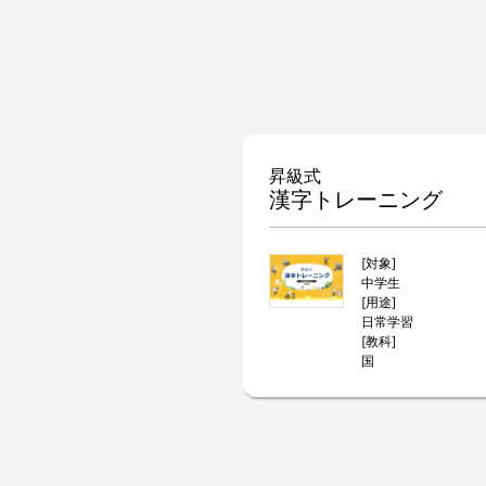
昇級式
漢字トレーニング
[対象]
中学生
[用途]
日常学習
[教科]
国