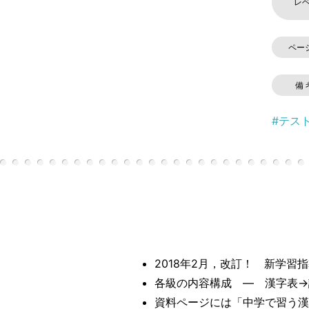
レ
ペー
備 
#テス
2018年2月，改訂！ 新学習
各級の内容構成 ― 漢字表→
資料ページには「中学で習う漢