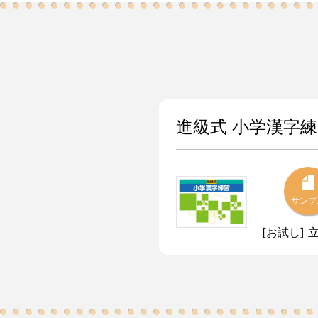
進級式 小学漢字
サンプ
[お試し] 