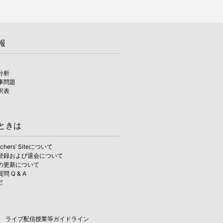
報
分析
事問題
択表
ときは
achers’ Siteについて
登録および退会について
の更新について
 Q & A
ライブ配信授業等ガイドライン