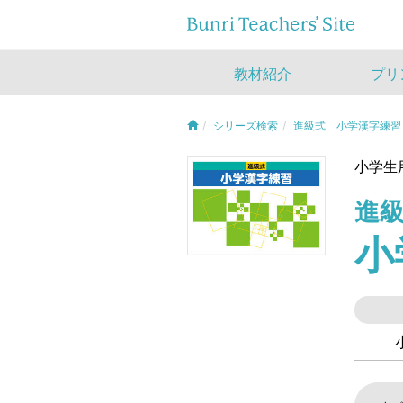
教材紹介
プリ
シリーズ検索
進級式 小学漢字練習
小学生
進
小